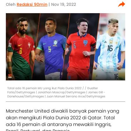
Oleh
Redaksi 90min
| Nov 19, 2022
Total ada 16 pemain MU yang ikut Piala Dunia 2022 / / Gualter
Fatia/GettyImages | Jonathan Moscrop/GettyImages | James Gill -
Danehouse/GettyImages | Juan Manuel Serrano Arce/GettyImages
Manchester United diwakili banyak pemain yang
akan mengikuti Piala Dunia 2022 di Qatar. Total
ada 16 pemain di antaranya mewakili Inggris,