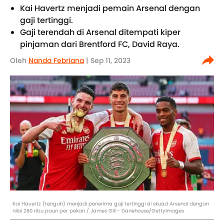
Kai Havertz menjadi pemain Arsenal dengan
gaji tertinggi.
Gaji terendah di Arsenal ditempati kiper
pinjaman dari Brentford FC, David Raya.
Oleh
Nanda Febriana
| Sep 11, 2023
Kai Havertz (tengah) menjadi penerima gaji tertinggi di skuad Arsenal dengan
nilai 280 ribu paun per pekan / James Gill - Danehouse/GettyImages