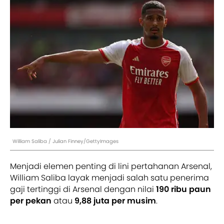
William Saliba / Julian Finney/GettyImages
Menjadi elemen penting di lini pertahanan Arsenal,
William Saliba layak menjadi salah satu penerima
gaji tertinggi di Arsenal dengan nilai
190 ribu paun
per pekan
atau
9,88 juta per musim
.