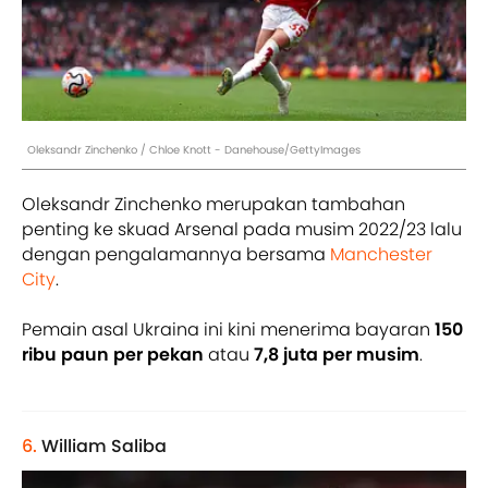
Oleksandr Zinchenko / Chloe Knott - Danehouse/GettyImages
Oleksandr Zinchenko merupakan tambahan
penting ke skuad Arsenal pada musim 2022/23 lalu
dengan pengalamannya bersama
Manchester
City
.
Pemain asal Ukraina ini kini menerima bayaran
150
ribu paun per pekan
atau
7,8 juta per musim
.
6.
William Saliba