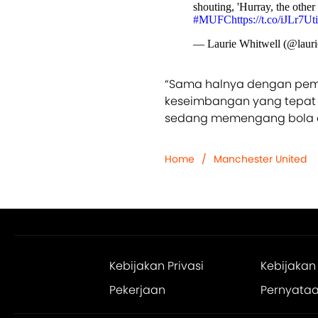
shouting, 'Hurray, the other
#MUFC
https://t.co/iJLr7Ut
— Laurie Whitwell (@lauri
“Sama halnya dengan pema
keseimbangan yang tepat a
sedang memengang bola da
Home
/
Manchester United
Kebijakan Privasi
Kebijakan
Pekerjaan
Pernyataan