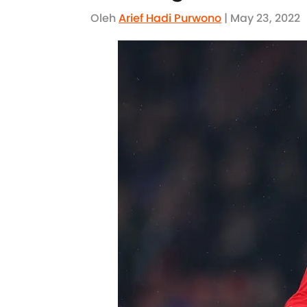
Oleh
Arief Hadi Purwono
| May 23, 2022