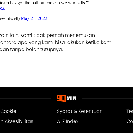
 team has got the ball, where can we win balls.'"
icZ
ewhitwell)
May 21, 2022
in lain. Kami tidak pernah menemukan
ntara apa yang kami bisa lakukan ketika kami
n tanpa bola,” tutupnya.
 Cookie
Syarat & Ketentuan
Te
 Aksesibilitas
A-Z Index
Co