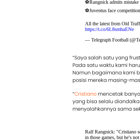
⚽Rangnick admits mistake 
⚽Juventus face competitio
All the latest from Old Tra
https://t.co/6L8smhaENe
— Telegraph Football (@Te
“Saya salah satu yang frust
Pada satu waktu kami har
Namun bagaimana kami bi
posisi mereka masing-masin
“
Cristiano
mencetak banyak 
yang bisa selalu diandalka
menyalahkannya sama seka
Ralf Rangnick: "Cristiano sc
in those games, but he's no