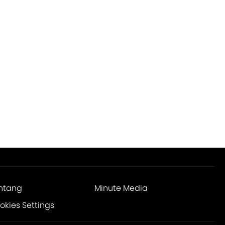
ntang
Minute Media
okies Settings