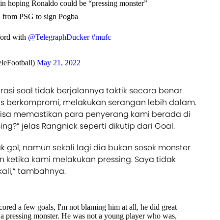
in hoping Ronaldo could be “pressing monster”
n from PSG to sign Pogba
fford with
@TelegraphDucker
#mufc
leFootball)
May 21, 2022
rasi soal tidak berjalannya taktik secara benar.
us berkompromi, melakukan serangan lebih dalam.
sa memastikan para penyerang kami berada di
g?” jelas Rangnick seperti dikutip dari Goal.
gol, namun sekali lagi dia bukan sosok monster
n ketika kami melakukan pressing. Saya tidak
li,” tambahnya.
ored a few goals, I'm not blaming him at all, he did great
t a pressing monster. He was not a young player who was,