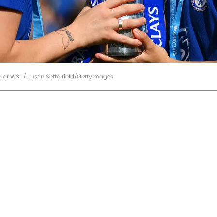
 WSL / Justin Setterfield/GettyImages