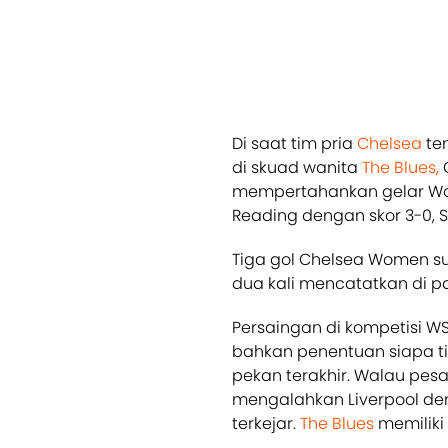
Di saat tim pria
Chelsea
te
di skuad wanita
The Blues,
mempertahankan gelar Wo
Reading dengan skor 3-0, S
Tiga gol Chelsea Women su
dua kali mencatatkan di p
Persaingan di kompetisi W
bahkan penentuan siapa t
pekan terakhir. Walau pes
mengalahkan Liverpool den
terkejar.
The Blues
memiliki