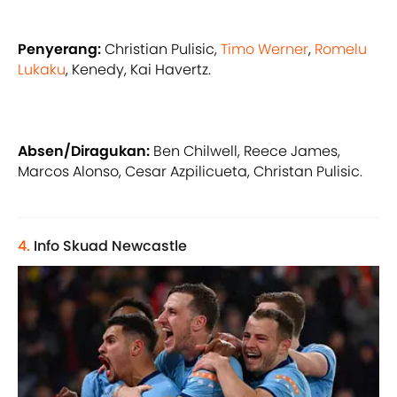
Penyerang:
Christian Pulisic,
Timo Werner
,
Romelu
Lukaku
, Kenedy, Kai Havertz.
Absen/Diragukan:
Ben Chilwell, Reece James,
Marcos Alonso, Cesar Azpilicueta, Christan Pulisic.
4.
Info Skuad Newcastle