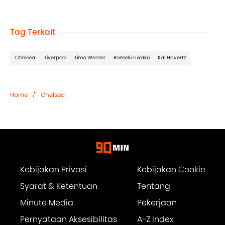
Tag Terkait
Chelsea
Liverpool
Timo Werner
Romelu Lukaku
Kai Havertz
/
Home
Chelsea
Kebijakan Privasi
Kebijakan Cookie
Syarat & Ketentuan
Tentang
Minute Media
Pekerjaan
Pernyataan Aksesibilitas
A-Z Index