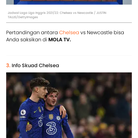
Jadwal Laga Liga Inggris 2021/22: Chelsea vs Newcastle / JUSTIN
TALLIS/GettyImages
Pertandingan antara
Chelsea
vs Newcastle bisa
Anda saksikan di
MOLA TV.
3.
Info Skuad Chelsea