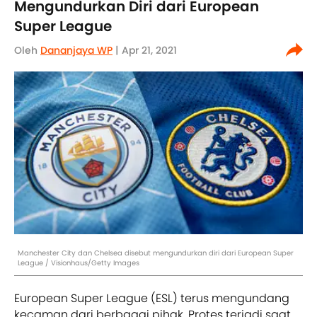
Mengundurkan Diri dari European
Super League
Oleh
Dananjaya WP
| Apr 21, 2021
Manchester City dan Chelsea disebut mengundurkan diri dari European Super
League / Visionhaus/Getty Images
European Super League (ESL) terus mengundang
kecaman dari berbagai pihak. Protes terjadi saat