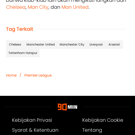
bahwa klub-klub lain akan mengikuti langkah dari
Chelsea
,
Man City
, dan
Man United
.
Tag Terkait
Chelsea
Manchester United
Manchester City
Liverpool
Arsenal
Tottenham Hotspur
/
Home
Premier League
Kebijakan Privasi
Kebijakan Cookie
Syarat & Ketentuan
Tentang