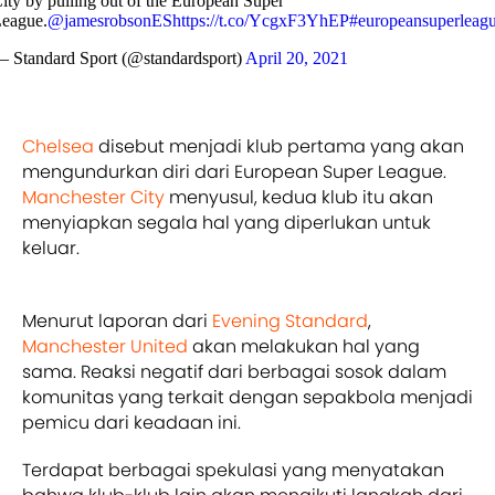
ity by pulling out of the European Super
eague.
@jamesrobsonES
https://t.co/YcgxF3YhEP
#europeansuperleag
 Standard Sport (@standardsport)
April 20, 2021
Chelsea
disebut menjadi klub pertama yang akan
mengundurkan diri dari European Super League.
Manchester City
menyusul, kedua klub itu akan
menyiapkan segala hal yang diperlukan untuk
keluar.
Menurut laporan dari
Evening Standard
,
Manchester United
akan melakukan hal yang
sama. Reaksi negatif dari berbagai sosok dalam
komunitas yang terkait dengan sepakbola menjadi
pemicu dari keadaan ini.
Terdapat berbagai spekulasi yang menyatakan