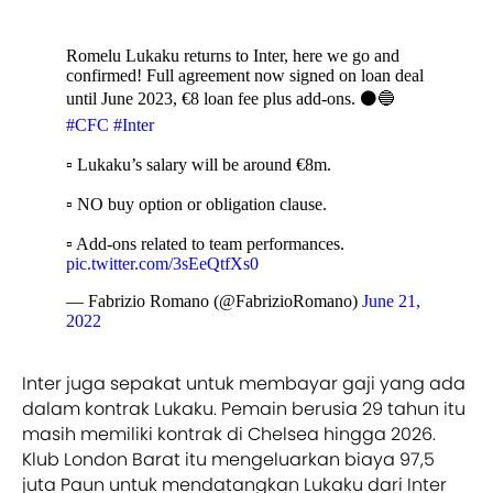
Romelu Lukaku returns to Inter, here we go and
confirmed! Full agreement now signed on loan deal
until June 2023, €8 loan fee plus add-ons. ⚫️🔵
#CFC
#Inter
▫️ Lukaku’s salary will be around €8m.
▫️ NO buy option or obligation clause.
▫️ Add-ons related to team performances.
pic.twitter.com/3sEeQtfXs0
— Fabrizio Romano (@FabrizioRomano)
June 21,
2022
Inter juga sepakat untuk membayar gaji yang ada
dalam kontrak Lukaku. Pemain berusia 29 tahun itu
masih memiliki kontrak di Chelsea hingga 2026.
Klub London Barat itu mengeluarkan biaya 97,5
juta Paun untuk mendatangkan Lukaku dari Inter