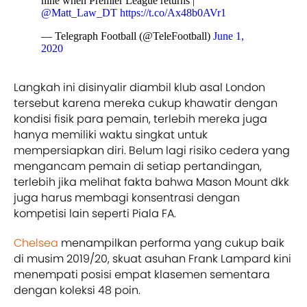
nine when Premier League returns |
@Matt_Law_DT
https://t.co/Ax48b0AVr1
— Telegraph Football (@TeleFootball)
June 1,
2020
Langkah ini disinyalir diambil klub asal London
tersebut karena mereka cukup khawatir dengan
kondisi fisik para pemain, terlebih mereka juga
hanya memiliki waktu singkat untuk
mempersiapkan diri. Belum lagi risiko cedera yang
mengancam pemain di setiap pertandingan,
terlebih jika melihat fakta bahwa Mason Mount dkk
juga harus membagi konsentrasi dengan
kompetisi lain seperti Piala FA.
Chelsea
menampilkan performa yang cukup baik
di musim 2019/20, skuat asuhan Frank Lampard kini
menempati posisi empat klasemen sementara
dengan koleksi 48 poin.