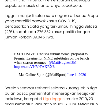
terakhir, hal ini tentu memengaruhi beberapa
aspek, termasuk di antaranya sepakbola.
Inggris menjadi salah satu negara di benua Eropa
yang memiliki banyak kasus COVID-19,
berdasarkan data yang terkumpul hingga Selasa
(2/6), sudah ada 276.332 kasus positif dengan
jumlah korban 39.045 jiwa.
EXCLUSIVE: Chelsea submit formal proposal to
Premier League for NINE substitutes on the bench
when season resumes |
@MattHughesDM
https://t.co/VHVrTAKRX6
— MailOnline Sport (@MailSport)
June 1, 2020
Setelah sempat terhenti selama kurang lebih tiga
bulan pasca pemerintah menerapkan kebijakan
lockdown, kompetisi
Liga inggris
musim 2019/20
akan kembali dilanjutkan mulai 17 Juni, setiap klub