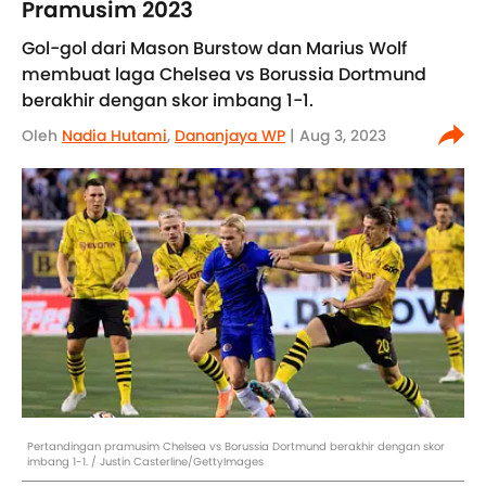
Pramusim 2023
Gol-gol dari Mason Burstow dan Marius Wolf
membuat laga Chelsea vs Borussia Dortmund
berakhir dengan skor imbang 1-1.
Oleh
Nadia Hutami
,
Dananjaya WP
| Aug 3, 2023
Pertandingan pramusim Chelsea vs Borussia Dortmund berakhir dengan skor
imbang 1-1. / Justin Casterline/GettyImages