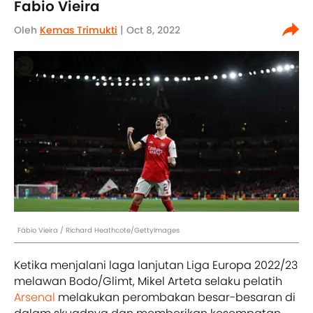
Fabio Vieira
Oleh
Kemas Trimukti
| Oct 8, 2022
Fábio Vieira / Richard Heathcote/GettyImages
Ketika menjalani laga lanjutan Liga Europa 2022/23
melawan Bodo/Glimt, Mikel Arteta selaku pelatih
Arsenal
melakukan perombakan besar-besaran di