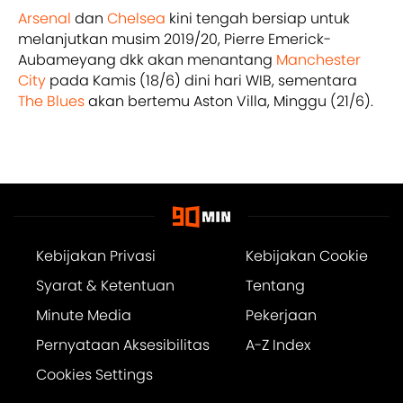
Arsenal
dan
Chelsea
kini tengah bersiap untuk
melanjutkan musim 2019/20, Pierre Emerick-
Aubameyang dkk akan menantang
Manchester
City
pada Kamis (18/6) dini hari WIB, sementara
The Blues
akan bertemu Aston Villa, Minggu (21/6).
Kebijakan Privasi
Kebijakan Cookie
Syarat & Ketentuan
Tentang
Minute Media
Pekerjaan
Pernyataan Aksesibilitas
A-Z Index
Cookies Settings