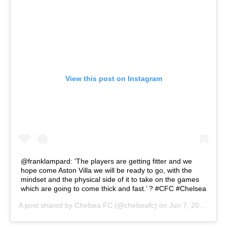
View this post on Instagram
@franklampard: 'The players are getting fitter and we
hope come Aston Villa we will be ready to go, with the
mindset and the physical side of it to take on the games
which are going to come thick and fast.’ ? #CFC #Chelsea
A post shared by
Chelsea FC
(@chelseafc) on
Jun 7, 2020 at 9:41am PDT