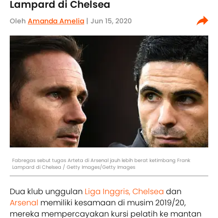
Lampard di Chelsea
Oleh
Amanda Amelia
| Jun 15, 2020
Fabregas sebut tugas Arteta di Arsenal jauh lebih berat ketimbang Frank
Lampard di Chelsea / Getty Images/Getty Images
Dua klub unggulan
Liga Inggris,
Chelsea
dan
Arsenal
memiliki kesamaan di musim 2019/20,
mereka mempercayakan kursi pelatih ke mantan