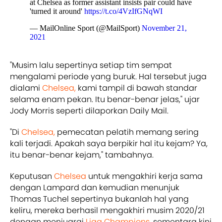
at Chelsea as former assistant insists pair could have
'turned it around'
https://t.co/4VzIfGNqWI
— MailOnline Sport (@MailSport)
November 21,
2021
"Musim lalu sepertinya setiap tim sempat
mengalami periode yang buruk. Hal tersebut juga
dialami
Chelsea,
kami tampil di bawah standar
selama enam pekan. Itu benar-benar jelas," ujar
Jody Morris seperti dilaporkan Daily Mail.
"Di
Chelsea,
pemecatan pelatih memang sering
kali terjadi. Apakah saya berpikir hal itu kejam? Ya,
itu benar-benar kejam," tambahnya.
Keputusan
Chelsea
untuk mengakhiri kerja sama
dengan Lampard dan kemudian menunjuk
Thomas Tuchel sepertinya bukanlah hal yang
keliru, mereka berhasil mengakhiri musim 2020/21
dengan menjuarai
Liga Champions,
sementara kini