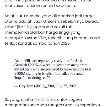
pihak klub puas, sebaliknya kini mereka sudah
menyusun rencana untuk berbelanja.
Salah satu pemain yang dikabarkan jadi target
utama adalah Jack Grealish, sebelumnya beredar
kabar jika
City
juga sama sekali tak
mempermasalahkan harga tinggi yang
ditetapkan Aston Villa, terlebih sang kapten masih
terikat kontrak sampai tahun 2025.
Aston Villa are reportedly ready to offer Jack
Grealish £200K-a-week, to keep him away from
#ManCity
- who are prepared to make him the first
£100M signing in English football, and remain
'hopeful' of doing so. ??
— City Xtra (@City_Xtra)
July 25, 2021
Sayang, usaha
The Citizens
untuk segera
mengamankan tanda tangan Grealish sepertinya