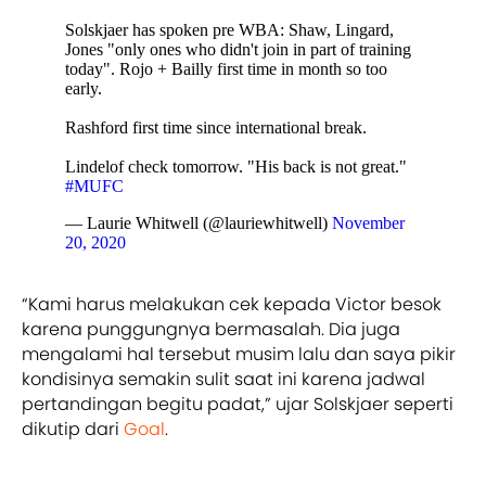
Solskjaer has spoken pre WBA: Shaw, Lingard,
Jones "only ones who didn't join in part of training
today". Rojo + Bailly first time in month so too
early.
Rashford first time since international break.
Lindelof check tomorrow. "His back is not great."
#MUFC
— Laurie Whitwell (@lauriewhitwell)
November
20, 2020
“Kami harus melakukan cek kepada Victor besok
karena punggungnya bermasalah. Dia juga
mengalami hal tersebut musim lalu dan saya pikir
kondisinya semakin sulit saat ini karena jadwal
pertandingan begitu padat,” ujar Solskjaer seperti
dikutip dari
Goal
.