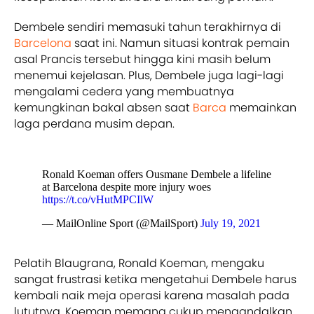
Dembele sendiri memasuki tahun terakhirnya di
Barcelona
saat ini. Namun situasi kontrak pemain
asal Prancis tersebut hingga kini masih belum
menemui kejelasan. Plus, Dembele juga lagi-lagi
mengalami cedera yang membuatnya
kemungkinan bakal absen saat
Barca
memainkan
laga perdana musim depan.
Ronald Koeman offers Ousmane Dembele a lifeline
at Barcelona despite more injury woes
https://t.co/vHutMPCIlW
— MailOnline Sport (@MailSport)
July 19, 2021
Pelatih Blaugrana, Ronald Koeman, mengaku
sangat frustrasi ketika mengetahui Dembele harus
kembali naik meja operasi karena masalah pada
lututnya. Koeman memang cukup mengandalkan