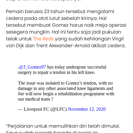
Pemain berusia 23 tahun tersebut mengalami
cedera pada otot lutut sebelah kirinya. Hal
tersebut membuat Gomez harus naik meja operasi
sesegera mungkin. Hal ini tentu saja jadi pukulan
telak untuk
The Reds
yang sudah kehilangan Virgil
van Dijk dan Trent Alexander-Arnold akibat cedera.
.
@J_Gomez97
has today undergone successful
surgery to repair a tendon in his left knee.
The issue was isolated to Gomez’s tendon, with no
damage to any other associated knee ligaments and
Joe will now begin a rehabilitation programme with
our medical team ?
— Liverpool FC (@LFC)
November 12, 2020
“Perjalanan untuk memulihkan diri telah dimulai.
Saya sudah pernah berada di posisi ini