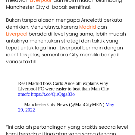
melawan
Liverpool
jauh lebih mudah ketimbang
Manchester City di babak semifinal.
Bukan tanpa alasan mengapa Ancelotti berkata
demikian. Menurutnya, karena
Madrid
dan
Liverpool
berada di level yang sama, lebih mudah
untuknya menentukan strategi dan taktik yang
tepat untuk laga final. Liverpool bermain dengan
identitas jelas, sementara City memiliki banyak
variasi taktik
Real Madrid boss Carlo Ancelotti explains why
Liverpool FC were easier to beat than Man City
#mcfc
https://t.co/QirQtga83o
— Manchester City News (@ManCityMEN)
May
29, 2022
“Ini adalah pertandingan yang praktis secara level
kami berada di tingkatan yang sama dengan