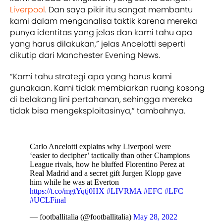
Liverpool
. Dan saya pikir itu sangat membantu
kami dalam menganalisa taktik karena mereka
punya identitas yang jelas dan kami tahu apa
yang harus dilakukan,” jelas Ancelotti seperti
dikutip dari Manchester Evening News.
“Kami tahu strategi apa yang harus kami
gunakaan. Kami tidak membiarkan ruang kosong
di belakang lini pertahanan, sehingga mereka
tidak bisa mengeksploitasinya,” tambahnya.
Carlo Ancelotti explains why Liverpool were
‘easier to decipher’ tactically than other Champions
League rivals, how he bluffed Florentino Perez at
Real Madrid and a secret gift Jurgen Klopp gave
him while he was at Everton
https://t.co/mgtYqtj0HX
#LIVRMA
#EFC
#LFC
#UCLFinal
— footballitalia (@footballitalia)
May 28, 2022