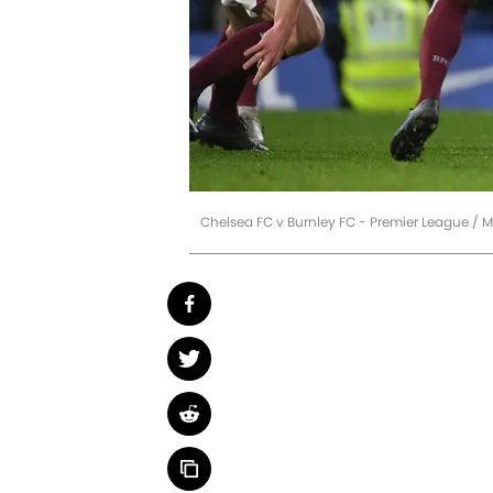
Chelsea FC v Burnley FC - Premier League / M