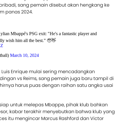
ibadi, sang pemain disebut akan hengkang ke
im panas 2024.
ylian Mbappé's PSG exit: "He's a fantastic player and
lly wish him all the best.” 🥹👋
LZ
ball)
March 10, 2024
 Luis Enrique mulai sering mencadangkan
ndingan vs Reims, sang pemain juga baru tampil di
akhirnya harus puas dengan raihan satu angka usai
siap untuk melepas Mbappe, pihak klub bahkan
sor, kabar terakhir menyebutkan bahwa klub yang
ces itu mengincar Marcus Rashford dan Victor