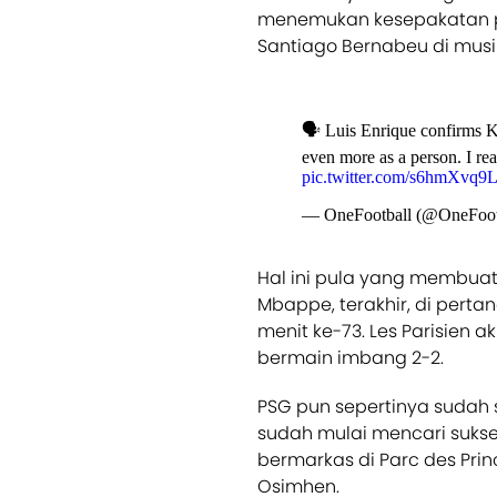
menemukan kesepakatan pr
Santiago Bernabeu di mus
🗣️ Luis Enrique confirms K
even more as a person. I rea
pic.twitter.com/s6hmXvq9
— OneFootball (@OneFoot
Hal ini pula yang membuat
Mbappe, terakhir, di perta
menit ke-73. Les Parisien 
bermain imbang 2-2.
PSG pun sepertinya sudah 
sudah mulai mencari sukse
bermarkas di Parc des Prin
Osimhen.