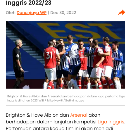
Inggris 2022/23
Oleh
Dananjaya WP
| Dec 30, 2022
Brighton & Hove Albion dan Arsenal akan berhadapan dalam laga pertama Liga
Inggris di tahun 2023 WIB / Mike Hewitt/GettyImages
Brighton & Hove Albion dan
Arsenal
akan
berhadapan dalam lanjutan kompetisi
Liga Inggris
.
Pertemuan antara kedua tim ini akan menjadi