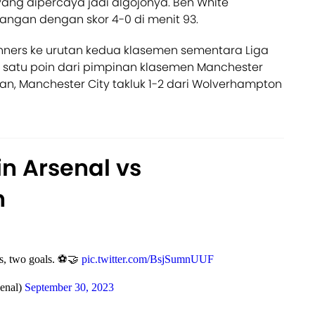
tz yang dipercaya jadi algojonya. Ben White
gan dengan skor 4-0 di menit 93.
nners ke urutan kedua klasemen sementara Liga
k satu poin dari pimpinan klasemen Manchester
an, Manchester City takluk 1-2 dari Wolverhampton
n Arsenal vs
h
s, two goals. ⚽️🤝
pic.twitter.com/BsjSumnUUF
enal)
September 30, 2023