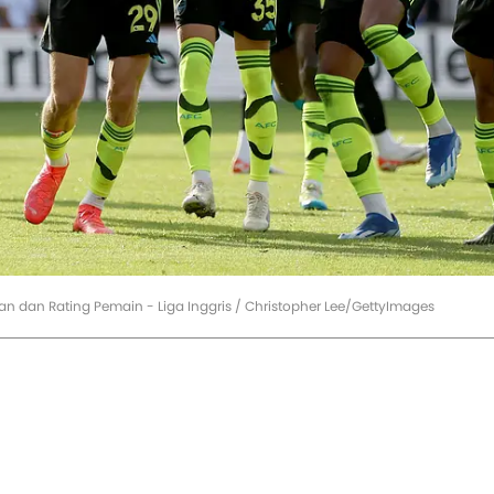
n dan Rating Pemain - Liga Inggris / Christopher Lee/GettyImages