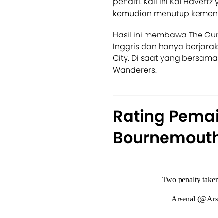
penalti. Kali ini Kai Haver
kemudian menutup kemenan
Hasil ini membawa The Gu
Inggris dan hanya berjara
City. Di saat yang bersama
Wanderers.
Rating Pemai
Bournemout
Two penalty taker
— Arsenal (@Ars