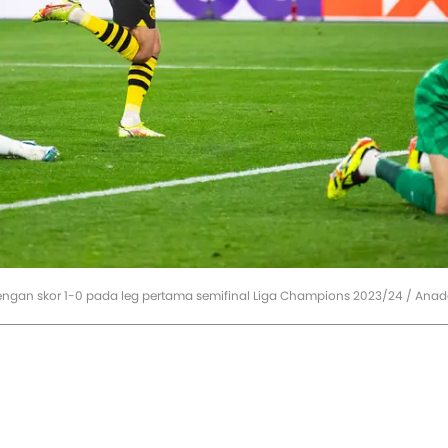
ngan skor 1-0 pada leg pertama semifinal Liga Champions 2023/24 / Ana