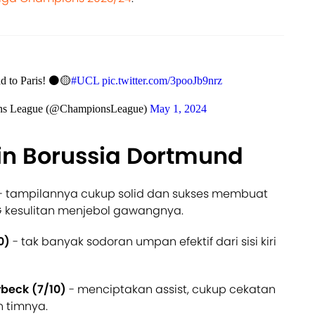
d to Paris! ⚫🟡
#UCL
pic.twitter.com/3pooJb9nrz
s League (@ChampionsLeague)
May 1, 2024
in Borussia Dortmund
- tampilannya cukup solid dan sukses membuat
kesulitan menjebol gawangnya.
0)
- tak banyak sodoran umpan efektif dari sisi kiri
rbeck (7/10)
- menciptakan assist, cukup cekatan
 timnya.