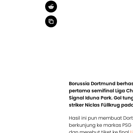
Borussia Dortmund berha
pertama semifinal Liga Ch
Signal Iduna Park. Gol tu
striker Niclas Füllkrug pad
Hasil ini pun membuat Do
berkunjung ke markas PSG 
dan merebut tiket ke final
L