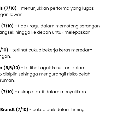
s (7/10)
- menunjukkan performa yang lugas
gan lawan.
 (7/10)
- tidak ragu dalam memotong serangan
erangsek hingga ke depan untuk melepaskan
/10)
- terlihat cukup bekerja keras meredam
engah.
r (6,5/10)
- terlihat agak kesulitan dalam
 disiplin sehingga mengurangii risiko celah
n rumah.
 (7/10)
- cukup efektif dalam menyulitkan
Brandt (7/10)
- cukup baik dalam timing