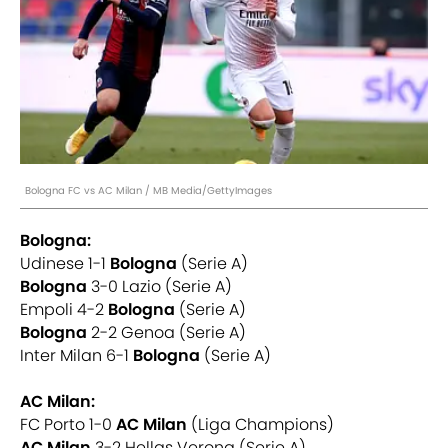
Bologna FC vs AC Milan / MB Media/GettyImages
Bologna:
Udinese 1-1
Bologna
(Serie A)
Bologna
3-0 Lazio (Serie A)
Empoli 4-2
Bologna
(Serie A)
Bologna
2-2 Genoa (Serie A)
Inter Milan 6-1
Bologna
(Serie A)
AC Milan:
FC Porto 1-0
AC Milan
(Liga Champions)
AC Milan
3-2 Hellas Verona (Serie A)