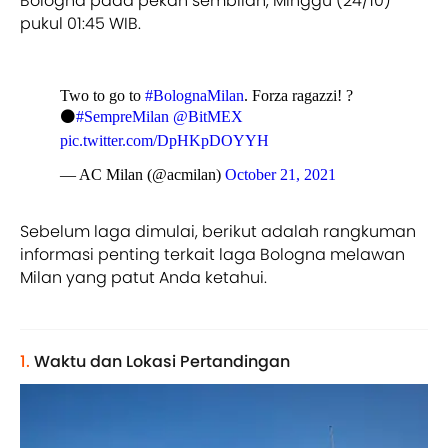
Bologna pada pekan sembilan, Minggu (24/10)
pukul 01:45 WIB.
Two to go to
#BolognaMilan
. Forza ragazzi! ?
⚫
#SempreMilan
@BitMEX
pic.twitter.com/DpHKpDOYYH
— AC Milan (@acmilan)
October 21, 2021
Sebelum laga dimulai, berikut adalah rangkuman
informasi penting terkait laga Bologna melawan
Milan yang patut Anda ketahui.
1.
Waktu dan Lokasi Pertandingan