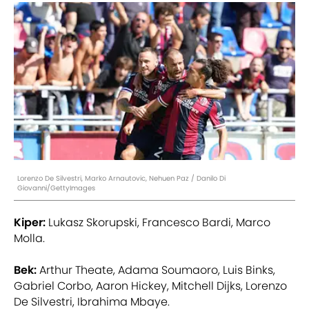
Lorenzo De Silvestri, Marko Arnautovic, Nehuen Paz / Danilo Di
Giovanni/GettyImages
Kiper:
Lukasz Skorupski, Francesco Bardi, Marco
Molla.
Bek:
Arthur Theate, Adama Soumaoro, Luis Binks,
Gabriel Corbo, Aaron Hickey, Mitchell Dijks, Lorenzo
De Silvestri, Ibrahima Mbaye.