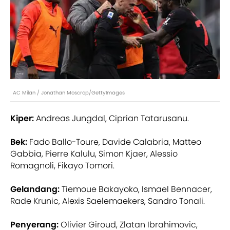
AC Milan / Jonathan Moscrop/GettyImages
Kiper:
Andreas Jungdal, Ciprian Tatarusanu.
Bek:
Fado Ballo-Toure, Davide Calabria, Matteo
Gabbia, Pierre Kalulu, Simon Kjaer, Alessio
Romagnoli, Fikayo Tomori.
Gelandang:
Tiemoue Bakayoko, Ismael Bennacer,
Rade Krunic, Alexis Saelemaekers, Sandro Tonali.
Penyerang:
Olivier Giroud, Zlatan Ibrahimovic,