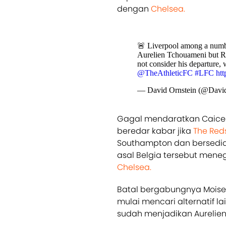
dengan
Chelsea.
🚨 Liverpool among a numbe
Aurelien Tchouameni but Re
not consider his departure, 
@TheAthleticFC
#LFC
htt
— David Ornstein (@Davi
Gagal mendaratkan Caice
beredar kabar jika
The Red
Southampton dan bersedi
asal Belgia tersebut mene
Chelsea.
Batal bergabungnya Mois
mulai mencari alternatif 
sudah menjadikan Aurelie