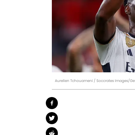
Aurelien Tchouameni / Soccrates Images/Ge