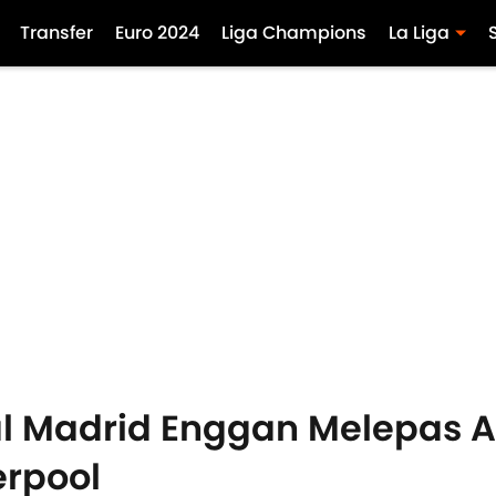
Transfer
Euro 2024
Liga Champions
La Liga
eal Madrid Enggan Melepas A
erpool