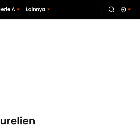
Serie A
Lainnya
urelien