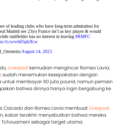
r of leading clubs who have long-term admiration for
al Madrid see 23yo France int’l as key player & would
while midfielder has no interest in leaving
#RMFC
ps://t.co/wh65pkJIcw
d_Ornstein)
August 14, 2023
do,
Liverpool
kemudian mengincar Romeo Lavia,
s
sudah menemukan kesepakatan dengan
a untuk membayar 60 juta pound, namun pemain
gaskan bahwa dirinya hanya ingin bergabung ke
es Caicedo dan Romeo Lavia membuat
Liverpool
lain, kabar terakhir menyebutkan bahwa mereka
n Tchouameni sebagai target utama.