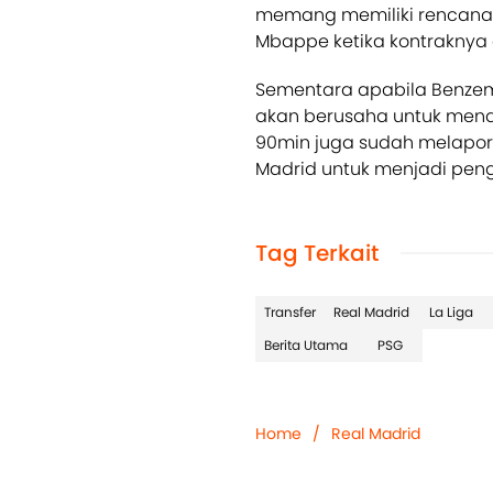
memang memiliki rencana 
Mbappe ketika kontraknya
Sementara apabila Benze
akan berusaha untuk mend
90min juga sudah melapor
Madrid untuk menjadi pen
Tag Terkait
Transfer
Real Madrid
La Liga
Berita Utama
PSG
Home
/
Real Madrid