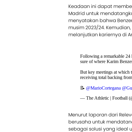
Keadaan ini dapat member
Madrid untuk mendatangka
menyatakan bahwa Benzem
musim 2023/24. Kemudian, k
melanjutkan kariernya di A
Following a remarkable 24 h
sure of where Karim Benzema
But key meetings at which t
receiving total backing from
📝
@MarioCortegana
@Gui
— The Athletic | Football
Menurut laporan dari Rele
berusaha untuk mendatang
sebagai solusi yang ideal