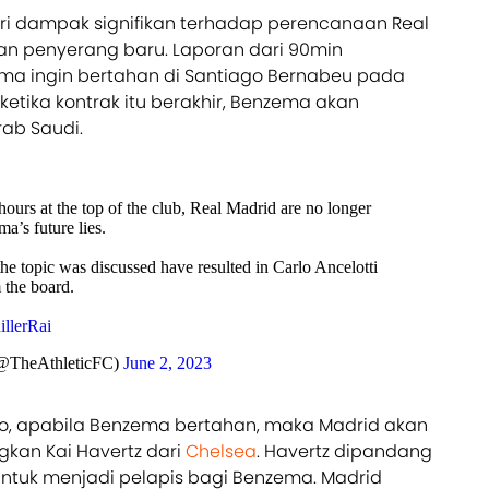
i dampak signifikan terhadap perencanaan Real
n penyerang baru. Laporan dari 90min
a ingin bertahan di Santiago Bernabeu pada
etika kontrak itu berakhir, Benzema akan
rab Saudi.
ours at the top of the club, Real Madrid are no longer
’s future lies.
he topic was discussed have resulted in Carlo Ancelotti
 the board.
llerRai
 (@TheAthleticFC)
June 2, 2023
vo, apabila Benzema bertahan, maka Madrid akan
kan Kai Havertz dari
Chelsea
. Havertz dipandang
 untuk menjadi pelapis bagi Benzema. Madrid