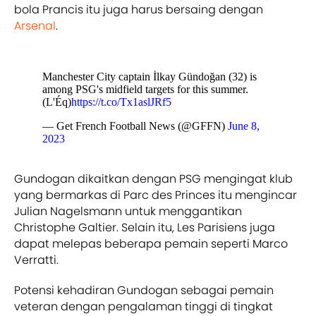
bola Prancis itu juga harus bersaing dengan
Arsenal
.
Manchester City captain İlkay Gündoğan (32) is
among PSG's midfield targets for this summer.
(L'Éq)
https://t.co/Tx1aslJRf5
— Get French Football News (@GFFN)
June 8,
2023
Gundogan dikaitkan dengan PSG mengingat klub
yang bermarkas di Parc des Princes itu mengincar
Julian Nagelsmann untuk menggantikan
Christophe Galtier. Selain itu, Les Parisiens juga
dapat melepas beberapa pemain seperti Marco
Verratti.
Potensi kehadiran Gundogan sebagai pemain
veteran dengan pengalaman tinggi di tingkat