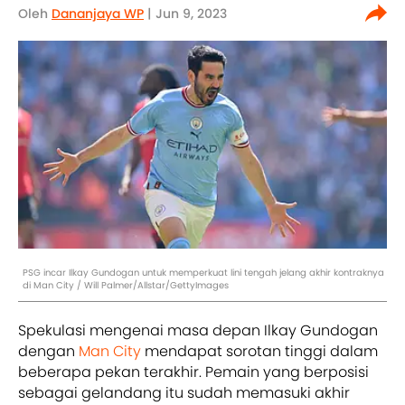
Oleh
Dananjaya WP
| Jun 9, 2023
PSG incar Ilkay Gundogan untuk memperkuat lini tengah jelang akhir kontraknya
di Man City / Will Palmer/Allstar/GettyImages
Spekulasi mengenai masa depan Ilkay Gundogan
dengan
Man City
mendapat sorotan tinggi dalam
beberapa pekan terakhir. Pemain yang berposisi
sebagai gelandang itu sudah memasuki akhir