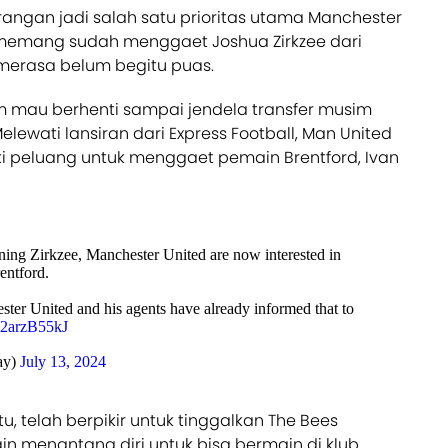
erangan jadi salah satu prioritas utama Manchester
a memang sudah menggaet Joshua Zirkzee dari
 merasa belum begitu puas.
um mau berhenti sampai jendela transfer musim
lewati lansiran dari Express Football, Man United
i peluang untuk menggaet pemain Brentford, Ivan
igning Zirkzee, Manchester United are now interested in
entford.
ter United and his agents have already informed that to
/L2arzB55kJ
ay)
July 13, 2024
u, telah berpikir untuk tinggalkan The Bees
gin menantang diri untuk bisa bermain di klub