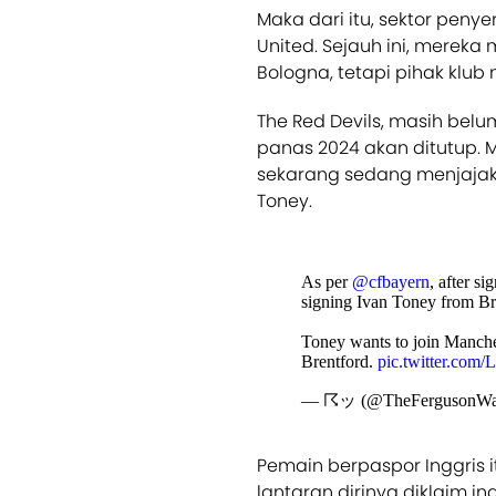
Maka dari itu, sektor peny
United. Sejauh ini, merek
Bologna, tetapi pihak klub
The Red Devils, masih bel
panas 2024 akan ditutup. Me
sekarang sedang menjajak
Toney.
As per
@cfbayern
, after s
signing Ivan Toney from Br
Toney wants to join Manches
Brentford.
pic.twitter.com
— ☈ッ (@TheFergusonW
Pemain berpaspor Inggris it
lantaran dirinya diklaim in