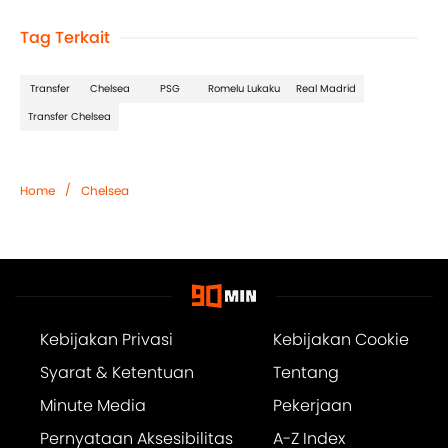
Tag Terkait
Transfer
Chelsea
PSG
Romelu Lukaku
Real Madrid
Transfer Chelsea
/
Home
Chelsea
Kebijakan Privasi
Kebijakan Cookie
Syarat & Ketentuan
Tentang
Minute Media
Pekerjaan
Pernyataan Aksesibilitas
A-Z Index