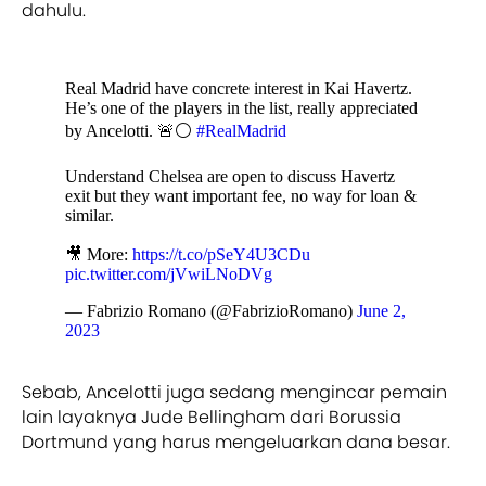
dahulu.
Real Madrid have concrete interest in Kai Havertz.
He’s one of the players in the list, really appreciated
by Ancelotti. 🚨⚪️
#RealMadrid
Understand Chelsea are open to discuss Havertz
exit but they want important fee, no way for loan &
similar.
🎥 More:
https://t.co/pSeY4U3CDu
pic.twitter.com/jVwiLNoDVg
— Fabrizio Romano (@FabrizioRomano)
June 2,
2023
Sebab, Ancelotti juga sedang mengincar pemain
lain layaknya Jude Bellingham dari Borussia
Dortmund yang harus mengeluarkan dana besar.