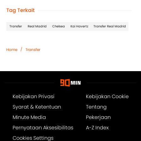
Tag Terkait
Transfer
Real Madrid
Chelsea
Kai Havertz
Transfer Real Madrid
/
Home
Transfer
Kebijakan Privasi
Kebijakan Cookie
Syarat & Ketentuan
Tentang
Minute Media
Pekerjaan
Pernyataan Aksesibilitas
A-Z Index
Cookies Settings