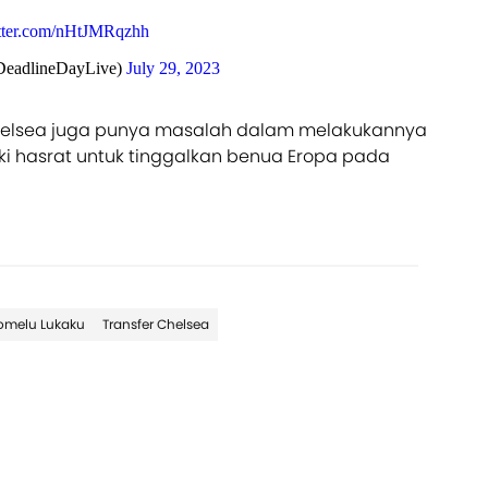
itter.com/nHtJMRqzhh
DeadlineDayLive)
July 29, 2023
Chelsea juga punya masalah dalam melakukannya
iki hasrat untuk tinggalkan benua Eropa pada
omelu Lukaku
Transfer Chelsea