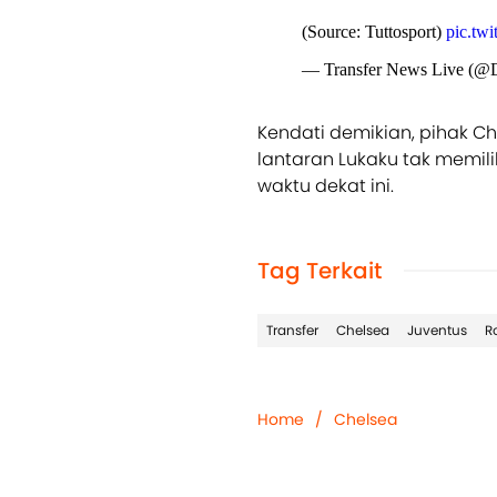
(Source: Tuttosport)
pic.tw
— Transfer News Live (@
Kendati demikian, pihak 
lantaran Lukaku tak memil
waktu dekat ini.
Tag Terkait
Transfer
Chelsea
Juventus
R
Home
/
Chelsea