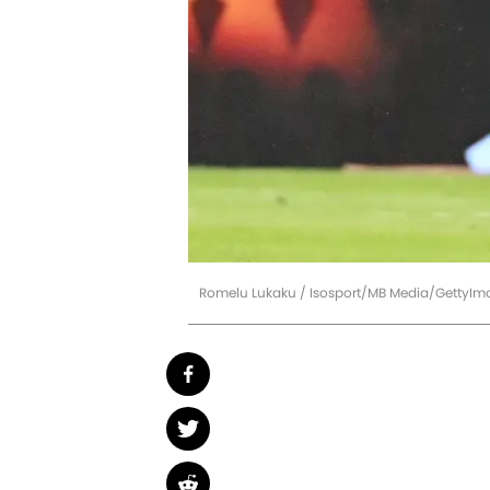
Romelu Lukaku / Isosport/MB Media/GettyIm