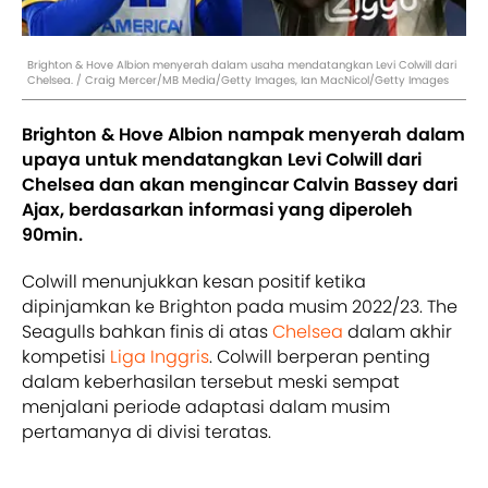
Brighton & Hove Albion menyerah dalam usaha mendatangkan Levi Colwill dari
Chelsea. / Craig Mercer/MB Media/Getty Images, Ian MacNicol/Getty Images
Brighton & Hove Albion nampak menyerah dalam
upaya untuk mendatangkan Levi Colwill dari
Chelsea dan akan mengincar Calvin Bassey dari
Ajax, berdasarkan informasi yang diperoleh
90min.
Colwill menunjukkan kesan positif ketika
dipinjamkan ke Brighton pada musim 2022/23. The
Seagulls bahkan finis di atas
Chelsea
dalam akhir
kompetisi
Liga Inggris
. Colwill berperan penting
dalam keberhasilan tersebut meski sempat
menjalani periode adaptasi dalam musim
pertamanya di divisi teratas.