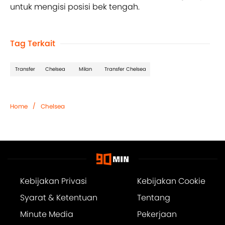
untuk mengisi posisi bek tengah.
Tag Terkait
Transfer
Chelsea
Milan
Transfer Chelsea
/
Home
Chelsea
Kebijakan Privasi
Kebijakan Cookie
Syarat & Ketentuan
Tentang
Minute Media
Pekerjaan