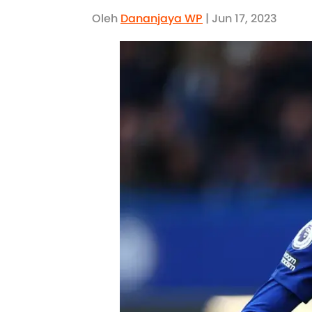
Oleh
Dananjaya WP
| Jun 17, 2023