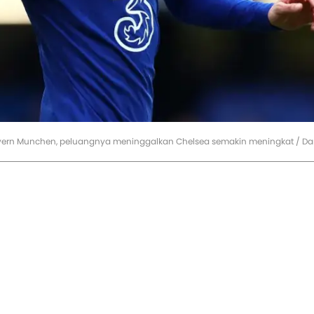
 Bayern Munchen, peluangnya meninggalkan Chelsea semakin meningkat / D