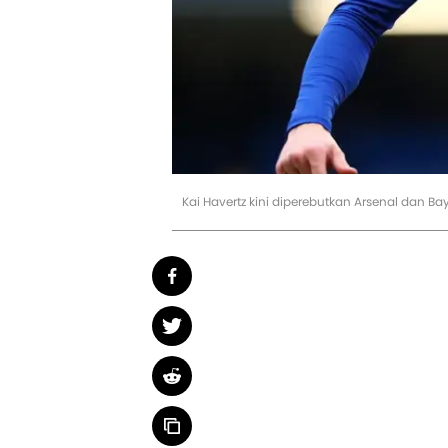
Kai Havertz kini diperebutkan Arsenal dan