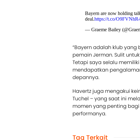
Bayern are now holding talk
deal.
https://t.co/O9FVNh
— Graeme Bailey (@Grae
“Bayern adalah klub yang 
pemain Jerman. Sulit unt
Tetapi saya selalu memiliki
mendapatkan pengalaman 
depannya.
Havertz juga mengakui ke
Tuchel – yang saat ini mel
momen yang penting bagi 
performanya.
Tag Terkait