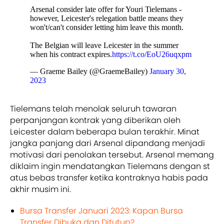
Arsenal consider late offer for Youri Tielemans -
however, Leicester's relegation battle means they
won't/can't consider letting him leave this month.
The Belgian will leave Leicester in the summer
when his contract expires.
https://t.co/EoU26uqxpm
— Graeme Bailey (@GraemeBailey)
January 30,
2023
Tielemans telah menolak seluruh tawaran
perpanjangan kontrak yang diberikan oleh
Leicester dalam beberapa bulan terakhir. Minat
jangka panjang dari Arsenal dipandang menjadi
motivasi dari penolakan tersebut. Arsenal memang
diklaim ingin mendatangkan Tielemans dengan st
atus bebas transfer ketika kontraknya habis pada
akhir musim ini.
Bursa Transfer Januari 2023: Kapan Bursa
Transfer Dibuka dan Ditutup?