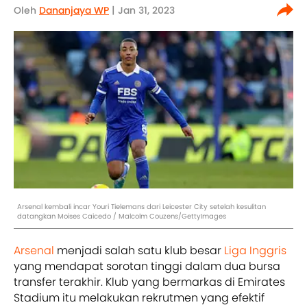
Oleh
Dananjaya WP
| Jan 31, 2023
Arsenal kembali incar Youri Tielemans dari Leicester City setelah kesulitan
datangkan Moises Caicedo / Malcolm Couzens/GettyImages
Arsenal
menjadi salah satu klub besar
Liga Inggris
yang mendapat sorotan tinggi dalam dua bursa
transfer terakhir. Klub yang bermarkas di Emirates
Stadium itu melakukan rekrutmen yang efektif