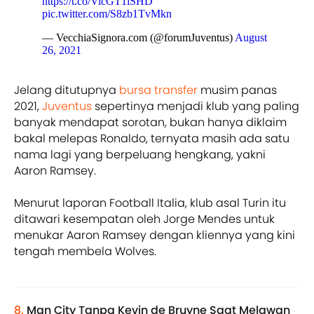
https://t.co/VicGT1iSHD
pic.twitter.com/S8zb1TvMkn
— VecchiaSignora.com (@forumJuventus)
August
26, 2021
Jelang ditutupnya
bursa transfer
musim panas
2021,
Juventus
sepertinya menjadi klub yang paling
banyak mendapat sorotan, bukan hanya diklaim
bakal melepas Ronaldo, ternyata masih ada satu
nama lagi yang berpeluang hengkang, yakni
Aaron Ramsey.
Menurut laporan Football Italia, klub asal Turin itu
ditawari kesempatan oleh Jorge Mendes untuk
menukar Aaron Ramsey dengan kliennya yang kini
tengah membela Wolves.
8.
Man City Tanpa Kevin de Bruyne Saat Melawan