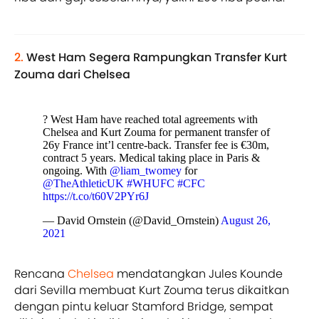
2.
West Ham Segera Rampungkan Transfer Kurt
Zouma dari Chelsea
? West Ham have reached total agreements with
Chelsea and Kurt Zouma for permanent transfer of
26y France int’l centre-back. Transfer fee is €30m,
contract 5 years. Medical taking place in Paris &
ongoing. With
@liam_twomey
for
@TheAthleticUK
#WHUFC
#CFC
https://t.co/t60V2PYr6J
— David Ornstein (@David_Ornstein)
August 26,
2021
Rencana
Chelsea
mendatangkan Jules Kounde
dari Sevilla membuat Kurt Zouma terus dikaitkan
dengan pintu keluar Stamford Bridge, sempat