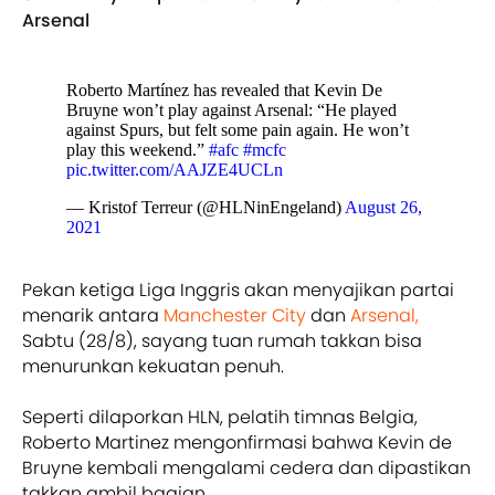
Arsenal
Roberto Martínez has revealed that Kevin De
Bruyne won’t play against Arsenal: “He played
against Spurs, but felt some pain again. He won’t
play this weekend.”
#afc
#mcfc
pic.twitter.com/AAJZE4UCLn
— Kristof Terreur (@HLNinEngeland)
August 26,
2021
Pekan ketiga Liga Inggris akan menyajikan partai
menarik antara
Manchester City
dan
Arsenal,
Sabtu (28/8), sayang tuan rumah takkan bisa
menurunkan kekuatan penuh.
Seperti dilaporkan HLN, pelatih timnas Belgia,
Roberto Martinez mengonfirmasi bahwa Kevin de
Bruyne kembali mengalami cedera dan dipastikan
takkan ambil bagian.