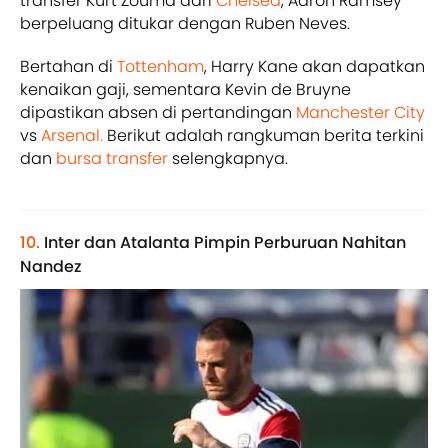
transfer Kurt Zouma dari
Chelsea
, Aaron Ramsey
berpeluang ditukar dengan Ruben Neves.
Bertahan di
Tottenham
, Harry Kane akan dapatkan
kenaikan gaji, sementara Kevin de Bruyne
dipastikan absen di pertandingan
Manchester City
vs
Arsenal.
Berikut adalah rangkuman berita terkini
dan
bursa transfer
selengkapnya.
10.
Inter dan Atalanta Pimpin Perburuan Nahitan
Nandez