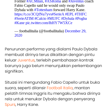
Former
#ACMilan
,
#ASRoma
and
#Juventus
coach
Fabio Capello said he would only swap Paulo
Dybala with
#Tottenham
forward Harry Kane.
https://t.co/3CQfNu7yvs
#SerieA
#EPL
#THFC
#SerieATIM
#Calcio
#MUFC
#Dybala
#Pogba
#Kane
pic.twitter.com/lhHY7W5XCe
— footballitalia (@footballitalia)
December 29,
2020
Penurunan performa yang dialami Paulo Dybala
membuat dirinya terus dikaitkan dengan pintu
keluar
Juventus
, terlebih pembahasan kontrak
barunya juga belum menunjukkan perkembangan
signifikan.
Situasi ini mengundang Fabio Capello untuk buka
suara, seperti dilansir
Football Italia
, mantan
pelatih timnas Inggris itu mengaku bahwa dirinya
rela untuk menukar Dybala dengan penyerang
Spurs
, Harry Kane.