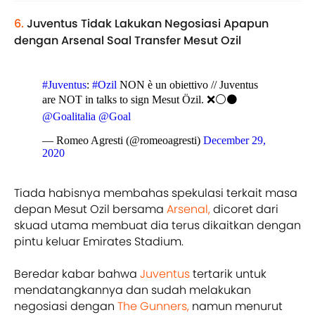
6.
Juventus Tidak Lakukan Negosiasi Apapun
dengan Arsenal Soal Transfer Mesut Ozil
#Juventus
:
#Ozil
NON è un obiettivo // Juventus
are NOT in talks to sign Mesut Özil. ❌⚪️⚫️
@Goalitalia
@Goal
— Romeo Agresti (@romeoagresti)
December 29,
2020
Tiada habisnya membahas spekulasi terkait masa
depan Mesut Ozil bersama
Arsenal,
dicoret dari
skuad utama membuat dia terus dikaitkan dengan
pintu keluar Emirates Stadium.
Beredar kabar bahwa
Juventus
tertarik untuk
mendatangkannya dan sudah melakukan
negosiasi dengan
The Gunners,
namun menurut