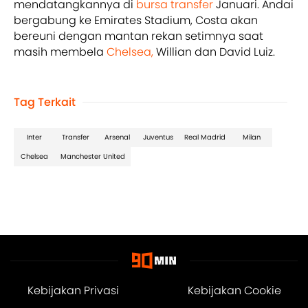
mendatangkannya di
bursa transfer
Januari. Andai
bergabung ke Emirates Stadium, Costa akan
bereuni dengan mantan rekan setimnya saat
masih membela
Chelsea,
Willian dan David Luiz.
Tag Terkait
Inter
Transfer
Arsenal
Juventus
Real Madrid
Milan
Chelsea
Manchester United
Kebijakan Privasi
Kebijakan Cookie