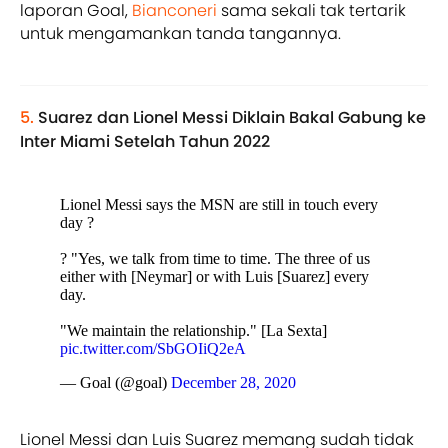
laporan Goal,
Bianconeri
sama sekali tak tertarik
untuk mengamankan tanda tangannya.
5.
Suarez dan Lionel Messi Diklain Bakal Gabung ke
Inter Miami Setelah Tahun 2022
Lionel Messi says the MSN are still in touch every
day ?
? "Yes, we talk from time to time. The three of us
either with [Neymar] or with Luis [Suarez] every
day.
"We maintain the relationship." [La Sexta]
pic.twitter.com/SbGOIiQ2eA
— Goal (@goal)
December 28, 2020
Lionel Messi dan Luis Suarez memang sudah tidak