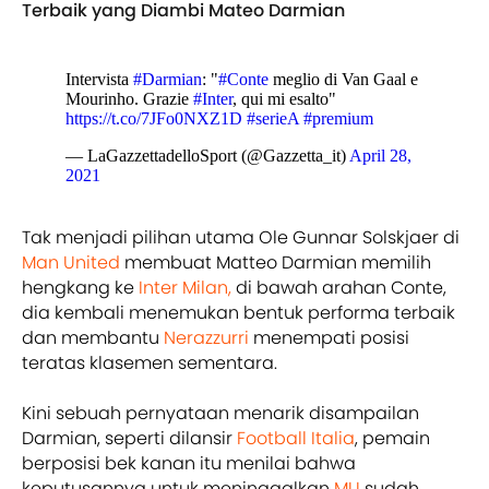
Terbaik yang Diambi Mateo Darmian
Intervista
#Darmian
: "
#Conte
meglio di Van Gaal e
Mourinho. Grazie
#Inter
, qui mi esalto"
https://t.co/7JFo0NXZ1D
#serieA
#premium
— LaGazzettadelloSport (@Gazzetta_it)
April 28,
2021
Tak menjadi pilihan utama Ole Gunnar Solskjaer di
Man United
membuat Matteo Darmian memilih
hengkang ke
Inter Milan,
di bawah arahan Conte,
dia kembali menemukan bentuk performa terbaik
dan membantu
Nerazzurri
menempati posisi
teratas klasemen sementara.
Kini sebuah pernyataan menarik disampailan
Darmian, seperti dilansir
Football Italia
, pemain
berposisi bek kanan itu menilai bahwa
keputusannya untuk meninggalkan
MU
sudah