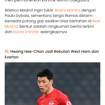
mempermanenkan kontrak Martin Odegaard.
Atletico Madrid ingin tukar
Alvaro Morata
dengan
Paulo Dybala, sementara Sergio Ramos diklaim
bersedia potong gaji asalkan bisa bertahan di
Real
Madrid
. Berikut adalah rangkuman berita terkini
dan
bursa transfer
selengkapnya.
10.
Hwang Hee-Chan Jadi Rebutan West Ham dan
Everton