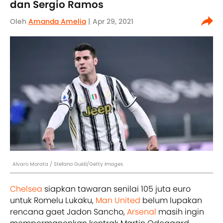
dan Sergio Ramos
Oleh
Amanda Amelia
| Apr 29, 2021
Alvaro Morata / Stefano Guidi/Getty Images
Chelsea
siapkan tawaran senilai 105 juta euro
untuk Romelu Lukaku,
Man United
belum lupakan
rencana gaet Jadon Sancho,
Arsenal
masih ingin