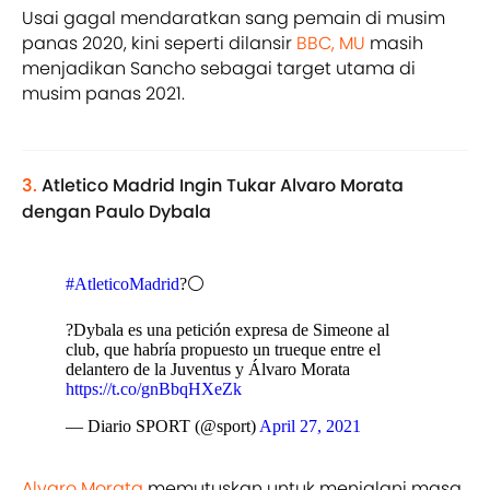
Usai gagal mendaratkan sang pemain di musim
panas 2020, kini seperti dilansir
BBC,
MU
masih
menjadikan Sancho sebagai target utama di
musim panas 2021.
3.
Atletico Madrid Ingin Tukar Alvaro Morata
dengan Paulo Dybala
#AtleticoMadrid
?⚪
?Dybala es una petición expresa de Simeone al
club, que habría propuesto un trueque entre el
delantero de la Juventus y Álvaro Morata
https://t.co/gnBbqHXeZk
— Diario SPORT (@sport)
April 27, 2021
Alvaro Morata
memutuskan untuk menjalani masa