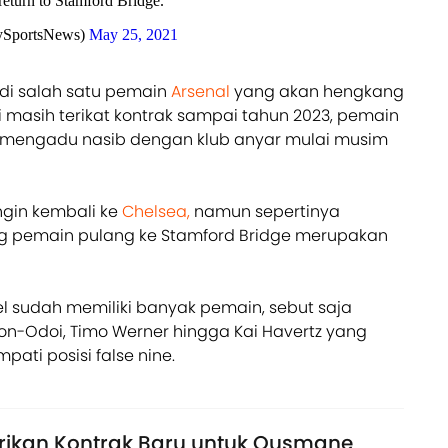
return to Stamford Bridge.
ySportsNews)
May 25, 2021
adi salah satu pemain
Arsenal
yang akan hengkang
i masih terikat kontrak sampai tahun 2023, pemain
kan mengadu nasib dengan klub anyar mulai musim
 ingin kembali ke
Chelsea,
namun sepertinya
ng pemain pulang ke Stamford Bridge merupakan
el sudah memiliki banyak pemain, sebut saja
on-Odoi, Timo Werner hingga Kai Havertz yang
ati posisi false nine.
rikan Kontrak Baru untuk Ousmane