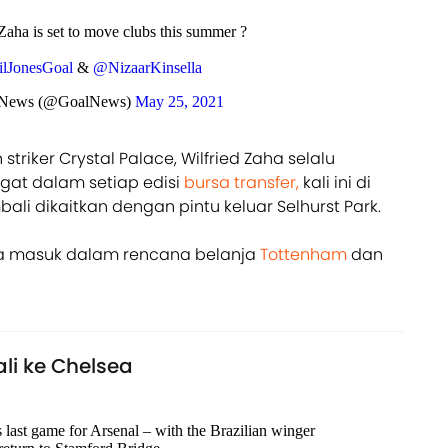
Zaha is set to move clubs this summer ?
lJonesGoal
&
@NizaarKinsella
 News (@GoalNews)
May 25, 2021
triker Crystal Palace, Wilfried Zaha selalu
at dalam setiap edisi
bursa transfer,
kali ini di
ali dikaitkan dengan pintu keluar Selhurst Park.
ha masuk dalam rencana belanja
Tottenham
dan
ali ke Chelsea
 last game for Arsenal – with the Brazilian winger