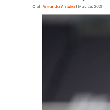
Oleh
Amanda Amelia
| May 25, 2021