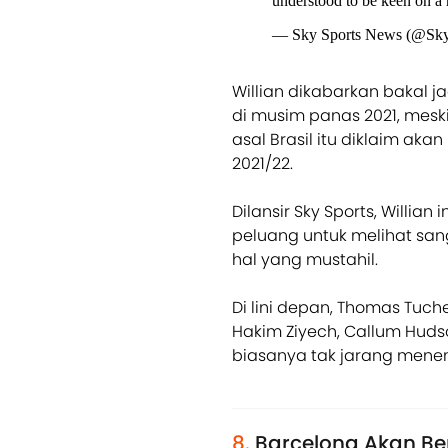
understood to be keen on a 
— Sky Sports News (@Sk
Willian dikabarkan bakal j
di musim panas 2021, mesk
asal Brasil itu diklaim a
2021/22.
Dilansir Sky Sports, Willian
peluang untuk melihat sa
hal yang mustahil.
Di lini depan, Thomas Tuch
Hakim Ziyech, Callum Huds
biasanya tak jarang menemp
8.
Barcelona Akan Be