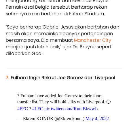
mengundang komentar dari Kevin de Bruyne.
Pemain asal Belgia tersebut berharap rekan
setimnya akan bertahan di Etihad Stadium.
"Saya berharap Gabriel Jesus akan bertahan dan
masih akan memainkan banyak pertandingan
bersama saya. Dia membuat
Manchester City
menjadi jauh lebih baik," ujar De Bruyne seperti
dilaporkan Goal.
7.
Fulham Ingin Rekrut Joe Gomez dari Liverpool
? Fulham have added Joe Gomez to their short
transfer list. They will hold talks with Liverpool. ⚪
#FFC
?
#LFC
pic.twitter.com/fRuntBkwwL
— Ekrem KONUR (@Ekremkonur)
May 4, 2022