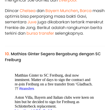
mengincar Joe Gomez dari
Liverpool.
Diincar
Chelsea
dan
Bayern Munchen
,
Barca
masih
optimis bisa perpanjang masa bakti Gavi,
sementara
Juve
juga dikabarkan tertarik merekrut
Frenkie de Jong. Berikut adalah rangkuman berita
terkini dan
bursa transfer
selengkapnya.
10.
Mathias Ginter Segera Bergabung dengan SC
Freiburg
Matthias Ginter to SC Freiburg, deal now
imminent. Matter of days to sign the contract and
re-join Freiburg on a free transfer from ‘Gladbach.
??
#transfers
Aston Villa, Bayern and Italian clubs were keen on
him but he decided to sign for Freiburg as
Schlotterbeck replacement.