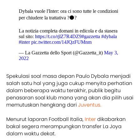
Dybala vuole l'Inter: ora ci sono tutte le condizioni
per chiudere la trattativa ?⚫?
La notizia completa domani in edicola e da stasera
sul sito:
https://t.co/rjlZ7R4DZ9
#gazzetta
#dybala
#inter
pic.twitter.com/14JQzFUMnm
— La Gazzetta dello Sport (@Gazzetta_it)
May 3,
2022
Spekulasi soal masa depan Paulo Dybala menjadi
salah satu hal yang juga cukup menyita perhatian
dalam beberapa waktu terakhir, publik begitu
penasaran soal klub mana yang akan dia pilih usai
memutuskan hengkang dari
Juventus.
Menurut laporan Football Italia,
Inter
dikabarkan
bakal segera merampungkan transfer La Joya
dalam waktu dekat.