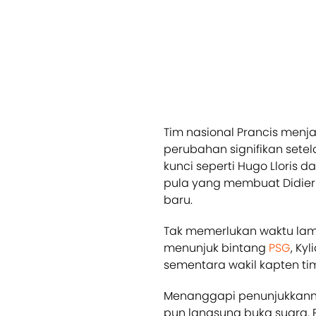
Tim nasional Prancis menj
perubahan signifikan sete
kunci seperti Hugo Lloris 
pula yang membuat Didier
baru.
Tak memerlukan waktu la
menunjuk bintang
PSG
, Ky
sementara wakil kapten tim
Menanggapi penunjukkanny
pun langsung buka suara. 