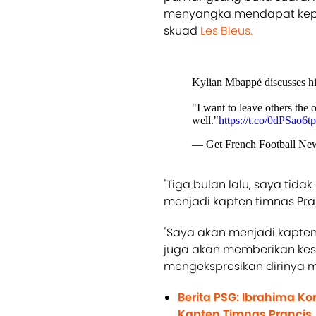
menyangka mendapat kepe
skuad
Les Bleus.
Kylian Mbappé discusses his
"I want to leave others the 
well."
https://t.co/0dPSao6tp
— Get French Football 
"Tiga bulan lalu, saya tid
menjadi kapten timnas Pran
"Saya akan menjadi kapten
juga akan memberikan kes
mengekspresikan dirinya 
Berita PSG: Ibrahima K
Kapten Timnas Prancis