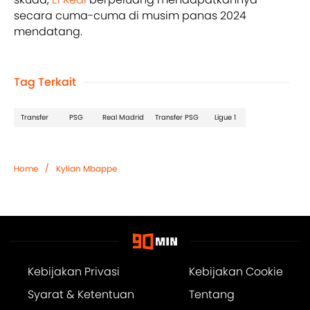
secara cuma-cuma di musim panas 2024
mendatang.
Tag Terkait
Transfer
PSG
Real Madrid
Transfer PSG
Ligue 1
/
Home
Kylian Mbappe
Kebijakan Privasi
Kebijakan Cookie
Syarat & Ketentuan
Tentang