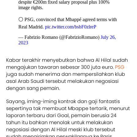
despite €200m fixed salary proposal plus 100%
image rights.
⚪️ PSG, convinced that Mbappé agreed terms with
Real Madrid.
pic.twitter.com/bsbF0zlreP
— Fabrizio Romano (@FabrizioRomano)
July 26,
2023
Kabar terakhir menyebutkan bahwa Al Hilal sudah
mengajukan tawaran sebesar 300 juta euro.
PSG
juga sudah menerima dan mempersilahkan klub
asal Arab Saudi tersebut melakukan negosiasi
dengan sang pemain.
Sayang, iming-iming kontrak dan gaji fantastis
sepertinya tak membuat Mbappe tertarik, menurut
laporan terbaru dari Goal, pemain berusia 24
tahun itu bahkan menolak untuk melakukan
negosiasi dengan Al Hilal meski klub tersebut
sudah mengirimkan perwakilannya ke Paris.