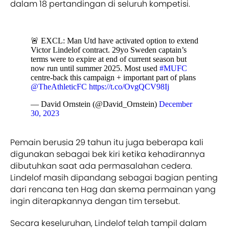
dalam 18 pertandingan di seluruh kompetisi.
🚨 EXCL: Man Utd have activated option to extend
Victor Lindelof contract. 29yo Sweden captain’s
terms were to expire at end of current season but
now run until summer 2025. Most used
#MUFC
centre-back this campaign + important part of plans
@TheAthleticFC
https://t.co/OvgQCV98Ij
— David Ornstein (@David_Ornstein)
December
30, 2023
Pemain berusia 29 tahun itu juga beberapa kali
digunakan sebagai bek kiri ketika kehadirannya
dibutuhkan saat ada permasalahan cedera.
Lindelof masih dipandang sebagai bagian penting
dari rencana ten Hag dan skema permainan yang
ingin diterapkannya dengan tim tersebut.
Secara keseluruhan, Lindelof telah tampil dalam