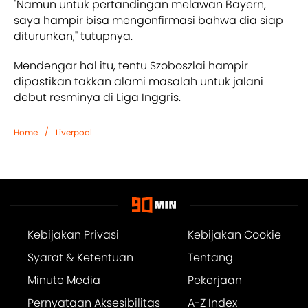
"Namun untuk pertandingan melawan Bayern,
saya hampir bisa mengonfirmasi bahwa dia siap
diturunkan," tutupnya.
Mendengar hal itu, tentu Szoboszlai hampir
dipastikan takkan alami masalah untuk jalani
debut resminya di Liga Inggris.
/
Home
Liverpool
Kebijakan Privasi
Kebijakan Cookie
Syarat & Ketentuan
Tentang
Minute Media
Pekerjaan
Pernyataan Aksesibilitas
A-Z Index