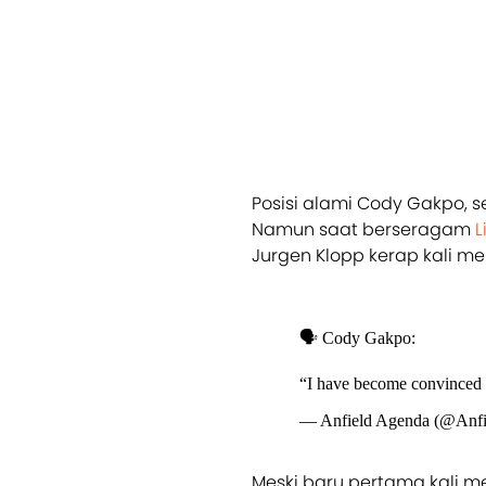
Posisi alami Cody Gakpo, se
Namun saat berseragam
L
Jurgen Klopp kerap kali 
🗣️ Cody Gakpo:
“I have become convinced t
— Anfield Agenda (@Anf
Meski baru pertama kali m