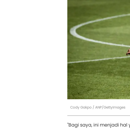
Cody Gakpo / ANP/GettyImages
"Bagi saya, ini menjadi ha