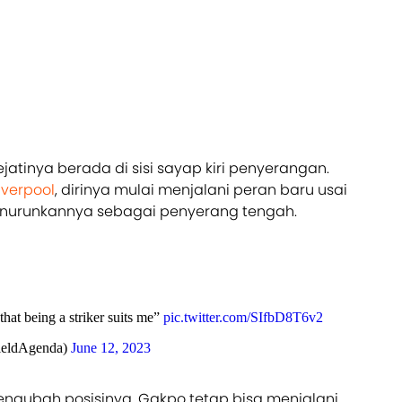
jatinya berada di sisi sayap kiri penyerangan.
iverpool
, dirinya mulai menjalani peran baru usai
menurunkannya sebagai penyerang tengah.
hat being a striker suits me”
pic.twitter.com/SIfbD8T6v2
ieldAgenda)
June 12, 2023
engubah posisinya, Gakpo tetap bisa menjalani