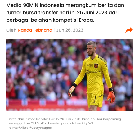
Media 90MiN Indonesia merangkum berita dan
rumor bursa transfer hari ini 26 Juni 2023 dari
berbagai belahan kompetisi Eropa.
Oleh
Nanda Febriana
| Jun 26, 2023
Berita dan Rumor Transfer Hari Ini 26 Juni 2023: David de Gea berpeluang
meninggalkan Old Trafford musim panas tahun ini / Will
Palmer/Allstar/GettyImages