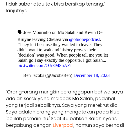
tidak sabar atau tak bisa bersikap tenang,"
lanjutnya.
🗣️ Jose Mourinho on Mo Salah and Kevin De
Bruyne leaving Chelsea via
@obionepodcast
.
"They left because they wanted to leave. They
didn't want to wait and history proves their
[decision] was good. When people tell me you let
Salah go I say exactly the opposite, I got Salah...
pic.twitter.com/OJrEM8uAZf
— Ben Jacobs (@JacobsBen)
December 18, 2023
"Orang-orang mungkin beranggapan bahwa saya
adalah sosok yang melepas Mo Salah, padahal
yang terjadi sebaliknya. Saya yang merekrut dia.
Saya adalah orang yang mengatakan pada klub
'belilah pemain itu.' Saat itu bahkan Salah nyaris
bergabung dengan
Liverpool
, namun saya berhasil