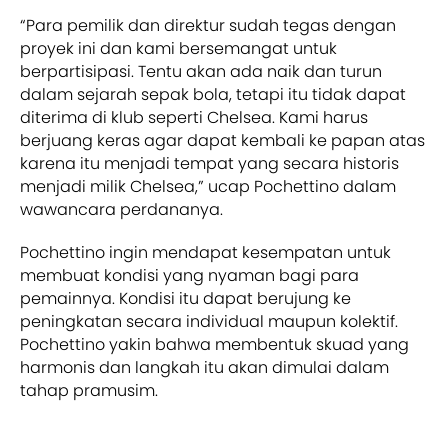
“Para pemilik dan direktur sudah tegas dengan
proyek ini dan kami bersemangat untuk
berpartisipasi. Tentu akan ada naik dan turun
dalam sejarah sepak bola, tetapi itu tidak dapat
diterima di klub seperti Chelsea. Kami harus
berjuang keras agar dapat kembali ke papan atas
karena itu menjadi tempat yang secara historis
menjadi milik Chelsea,” ucap Pochettino dalam
wawancara perdananya.
Pochettino ingin mendapat kesempatan untuk
membuat kondisi yang nyaman bagi para
pemainnya. Kondisi itu dapat berujung ke
peningkatan secara individual maupun kolektif.
Pochettino yakin bahwa membentuk skuad yang
harmonis dan langkah itu akan dimulai dalam
tahap pramusim.