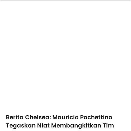
Berita Chelsea: Mauricio Pochettino
Tegaskan Niat Membangkitkan Tim