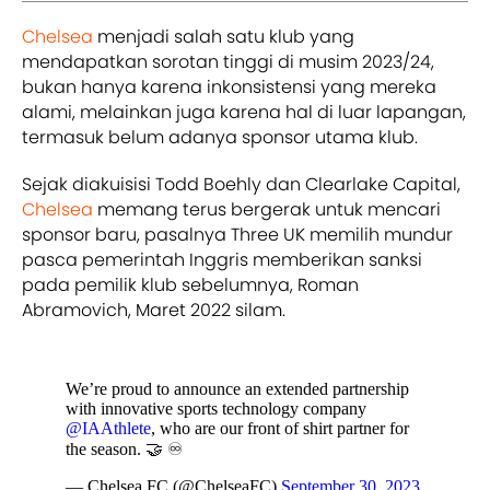
Chelsea
menjadi salah satu klub yang
mendapatkan sorotan tinggi di musim 2023/24,
bukan hanya karena inkonsistensi yang mereka
alami, melainkan juga karena hal di luar lapangan,
termasuk belum adanya sponsor utama klub.
Sejak diakuisisi Todd Boehly dan Clearlake Capital,
Chelsea
memang terus bergerak untuk mencari
sponsor baru, pasalnya Three UK memilih mundur
pasca pemerintah Inggris memberikan sanksi
pada pemilik klub sebelumnya, Roman
Abramovich, Maret 2022 silam.
We’re proud to announce an extended partnership
with innovative sports technology company
@IAAthlete
, who are our front of shirt partner for
the season. 🤝 ♾️
— Chelsea FC (@ChelseaFC)
September 30, 2023