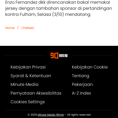
Enzo Fernandez dkk direncanakan bakal memakai
jersey dengan tambahan sponsor di pertandingan
kontra Fulham, Selasa (3/10) mendatang.
/
Home
Chelsea
Kebijakan Privasi
Kebijakan Cookie
Syarat & Ketentuan
Tentang
Minute Media
Pekerjaan
Pernyataan Aksesibilitas
A-Z Index
Cookies Settings
© 2026
Minute Media 90min
- All rights reserved