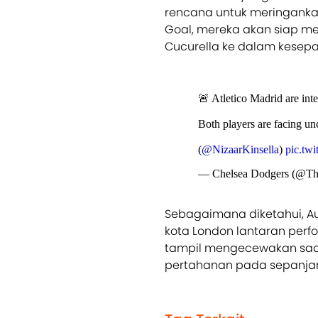
rencana untuk meringankan
Goal, mereka akan siap m
Cucurella ke dalam kesepa
🚨 Atletico Madrid are in
Both players are facing unc
(
@NizaarKinsella
)
pic.tw
— Chelsea Dodgers (@T
Sebagaimana diketahui, 
kota London lantaran perf
tampil mengecewakan saat
pertahanan pada sepanjan