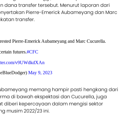
 dana transfer tersebut. Menurut laporan dari
enyertakan Pierre-Emerick Aubameyang dan Marc
katan transfer.
terested Pierre-Emerick Aubameyang and Marc Cucurella.
ertain futures.
#CFC
itter.com/v9UWdkdXAn
heBlueDodger)
May 9, 2023
Aubameyang memang hampir pasti hengkang dari
orma di bawah ekspektasi dan Cucurella, juga
 diberi kepercayaan dalam mengisi sektor
g musim 2022/23 ini.