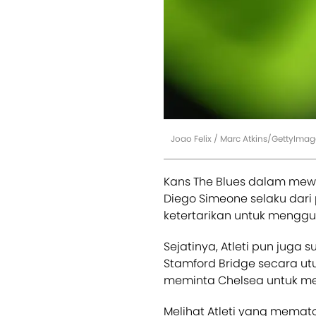
Joao Felix / Marc Atkins/GettyImag
Kans The Blues dalam mewu
Diego Simeone selaku dari p
ketertarikan untuk menggun
Sejatinya, Atleti pun juga
Stamford Bridge secara utuh
meminta Chelsea untuk me
Melihat Atleti yang mematok