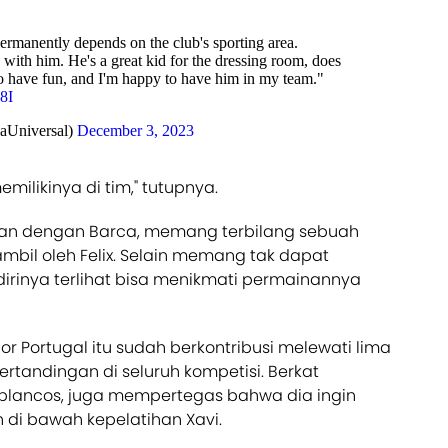
ermanently depends on the club's sporting area.
 with him. He's a great kid for the dressing room, does
to have fun, and I'm happy to have him in my team."
8I
aUniversal)
December 3, 2023
ilikinya di tim," tutupnya.
an dengan Barca, memang terbilang sebuah
mbil oleh Felix. Selain memang tak dapat
, dirinya terlihat bisa menikmati permainannya
or Portugal itu sudah berkontribusi melewati lima
 pertandingan di seluruh kompetisi. Berkat
iblancos, juga mempertegas bahwa dia ingin
di bawah kepelatihan Xavi.