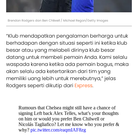
Brendan Rodgers dan Ben Chilwell / Michael Regan/Getty Images
“Klub mendapatkan pengalaman berharga untuk
berhadapan dengan situasi seperti ini ketika klub
besar atau yang melabeli dirinya klub besar
datang untuk membeli pemain Anda. Kami selalu
waspada karena ketika ada pemain bagus, maka
akan selalu ada ketertarikan dari tim yang
memiliki uang lebih untuk merebutnya,” jelas
Rodgers seperti dikutip dari
Express
.
Rumours that Chelsea might still have a chance of
signing Left back Alex Telles, what’s your thoughts
on him or would you prefer Ben Chilwell or
Nicolás Tagliafico? Let me know who you prefer &
why?
pic.twitter.com/eaqmIAF8zg